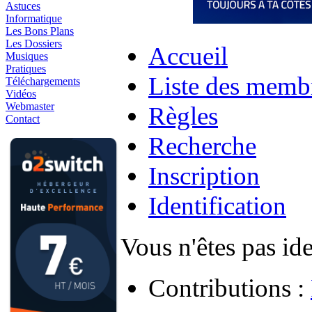
Astuces
Informatique
Les Bons Plans
Les Dossiers
Accueil
Musiques
Pratiques
Liste des memb
Téléchargements
Vidéos
Webmaster
Règles
Contact
Recherche
Inscription
Identification
Vous n'êtes pas ide
Contributions :